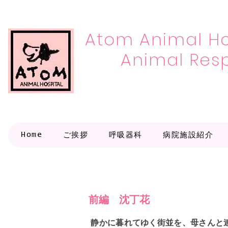
Atom Animal Ho
Animal Resp
Home
ご挨拶
呼吸器科
病院施設紹介
​前編 沈丁花
静かに暮れてゆく街並を、母さんと