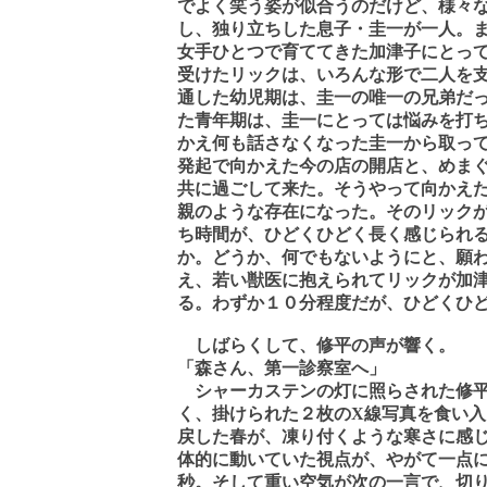
でよく笑う姿が似合うのだけど、様々
し、独り立ちした息子・圭一が一人。
女手ひとつで育ててきた加津子にとっ
受けたリックは、いろんな形で二人を
通した幼児期は、圭一の唯一の兄弟だ
た青年期は、圭一にとっては悩みを打
かえ何も話さなくなった圭一から取っ
発起で向かえた今の店の開店と、めま
共に過ごして来た。そうやって向かえ
親のような存在になった。そのリック
ち時間が、ひどくひどく長く感じられ
か。どうか、何でもないようにと、願
え、若い獣医に抱えられてリックが加
る。わずか１０分程度だが、ひどくひ
しばらくして、修平の声が響く。
「森さん、第一診察室へ」
シャーカステンの灯に照らされた修平
く、掛けられた２枚の
X
線写真を食い入
戻した春が、凍り付くような寒さに感
体的に動いていた視点が、やがて一点
秒。そして重い空気が次の一言で、切