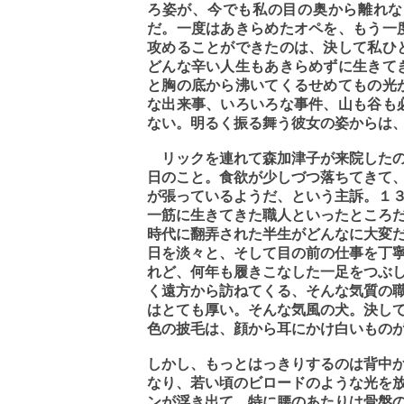
ろ姿が、今でも私の目の奥から離れな
だ。一度はあきらめたオペを、もう一
攻めることができたのは、決して私ひ
どんな辛い人生もあきらめずに生きて
と胸の底から沸いてくるせめてもの光
な出来事、いろいろな事件、山も谷も
ない。明るく振る舞う彼女の姿からは
リックを連れて森加津子が来院したの
日のこと。食欲が少しづつ落ちてきて
が張っているようだ、という主訴。１
一筋に生きてきた職人といったところ
時代に翻弄された半生がどんなに大変
日を淡々と、そして目の前の仕事を丁
れど、何年も履きこなした一足をつぶ
く遠方から訪ねてくる、そんな気質の
はとても厚い。そんな気風の犬。決し
色の披毛は、顔から耳にかけ白いもの
しかし、もっとはっきりするのは背中
なり、若い頃のビロードのような光を
ンが浮き出て、特に腰のあたりは骨盤