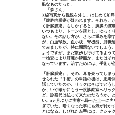
酷なものだった。
「森さん」
X
線写真から視線を外し、はじめて加津
「腹腔内腫瘍が疑われます。それも、
く肝臓腫瘍。もしかすると、脾臓の腫
いつもより、トーンを落とし、ゆっく
ない。その話し方が、さらに重みを増
が、白血球数、血小板、腎機能、肝機
てみましたが、特に問題ないでしょう
ようですが、まだ散歩も行けてるよう
ー検査により肝臓か脾臓か、またはそ
なっています。治すためには、手術が
『肝臓腫瘍』、その、耳を疑ってしま
せられた『手術』の単語の後は、思考
話していたのか、リックはそばでどう
か、いや確かにもう一度診察室へリッ
ど、診察代は払って来たのだろうか、
い。2ヵ月ぶりに実家へ帰った圭一に声
ぎていた。暗くなった事にも気が付か
とになる。しびれた左手には、クシャ