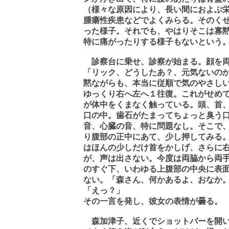
（様々な原因により、長い間におよぶ
腫瘍性疾患などでよくみらる。そのく
った様子。それでも、やはりそこは寡
特に痛がったりする様子もないという
診察台に乗せ、診察が始まる。顔を両
「リック、どうしたあ？、元気ないの
黙ながらも、本当に従順で気のやさし
ゆっくり右へ左へ１往復。これがせめ
が体中をくまなく触っている。頭、首
口の中。歯石がたまってちょっと臭う
音、心臓の音、特に問題なし。そこで
り腹部の正中にあて、少し押してみる
はほんの少しだけ首をかしげ、さらに
が、声は出さない。今度は両脇から両
のすぐ下、いわゆる上腹部の中央に表
ない。「森さん、何かあるよ、おなか
「えっ？」
その一言を発し、彼女の表情が曇る。
森加津子、近くでショットバーを開い