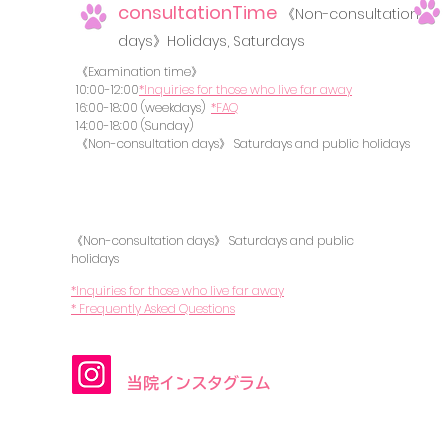
consultation
Time
《Non-consultation
days》Holidays, Saturdays
《Examination time》
10:00-12:00
*Inquiries for those who live far away
16:00-18:00 (weekdays)
*FAQ
14:00-18:00 (Sunday)
《Non-consultation days》 Saturdays and public holidays
《Non-consultation days》 Saturdays and public
holidays
*Inquiries for those who live far away
​​* Frequently Asked Questions
​当院インスタグラム