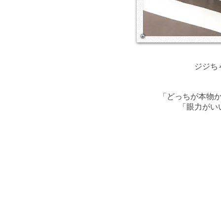
ジジち
「どっちが本物
​「眼力が