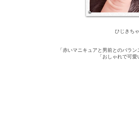
ひじきち
​「赤いマニキュアと男前とのバラ
​「おしゃれで可