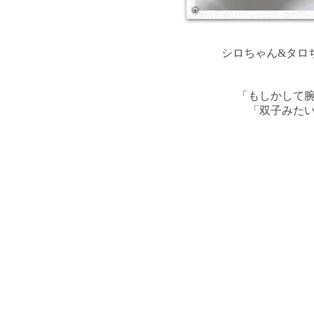
シロちゃん
&
タロ
「もしかして
​「双子みた